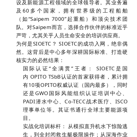
设及新能源工程领域的
全球领导者
。其业务遍
及60多个国家，拥有世界级的工程船舶
（如“Saipem 7000”起重船）和顶尖技术团
队。对Saipem而言，选择合作伙伴的标准近乎
严苛，尤其关乎人员生命安全的培训供应商。
为何是SIOETC？
SIOETC的成功入网，绝非偶
然。这背后是中心多年深耕国际标准、打造硬
核实力的必然结果：
国际认证“全满贯”王者：
SIOETC是国
内
OPITO TSbB认证的首家获得者，累计拥
有
10项OPITO权威认证
（国内最多），同时
还是GWO国际风能组织认证培训中心、
PADI潜水中心、Co-TECC战术医疗、ISCO
理事单位等。其证书通行全球主要能源项
目。
实战化培训标杆：
从模拟直升机水下惊险逃
生，到全封闭救生艇极限操作；从深海作业