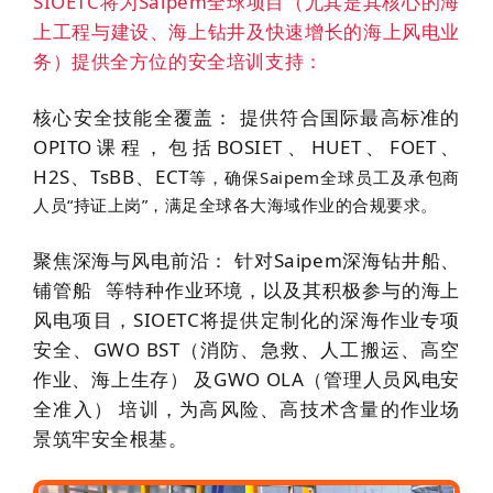
SIOETC将为Saipem全球项目（尤其是其核心的
海
上工程与建设
、
海上钻井
及快速增长的
海上风电
业
务）提供全方位的安全培训支持：
核心安全技能全覆盖：
提供符合国际最高标准的
OPITO课程，包括
BOSIET、HUET、FOET、
H2S、TsBB、ECT
等，确保Saipem全球员工及承包商
人员“持证上岗”，满足全球各大海域作业的合规要求。
聚焦深海与风电前沿：
针对Saipem深海钻井船、
铺管船
等特种作业环境，以及其积极参与的海上
风电项目，SIOETC将提供定制化的
深海作业专项
安全
、
GWO BST（消防、急救、人工搬运、高空
作业、海上生存）
及
GWO OLA（管理人员风电安
全准入）
培训，为高风险、高技术含量的作业场
景筑牢安全根基。